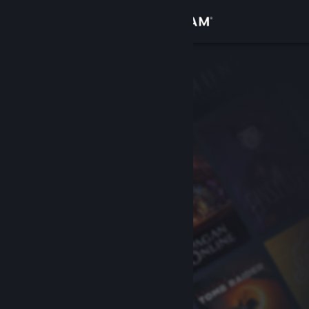
Đăng nhập
Cửa hàng
Cộng đồng
Thông tin
Hỗ trợ
Thay đổi ngôn ngữ
Cài ứng dụng Steam di động
Xem web cho desktop