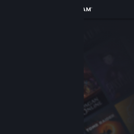
Đăng nhập
Cửa hàng
Cộng đồng
Thông tin
Hỗ trợ
Thay đổi ngôn ngữ
Cài ứng dụng Steam di động
Xem web cho desktop