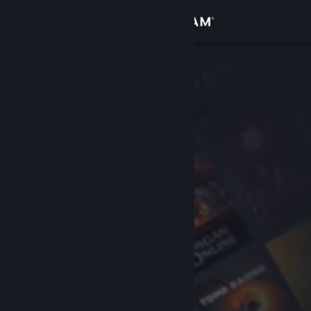
Đăng nhập
Cửa hàng
Cộng đồng
Thông tin
Hỗ trợ
Thay đổi ngôn ngữ
Cài ứng dụng Steam di động
Xem web cho desktop