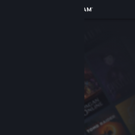
Đăng nhập
Cửa hàng
Cộng đồng
Thông tin
Hỗ trợ
Thay đổi ngôn ngữ
Cài ứng dụng Steam di động
Xem web cho desktop