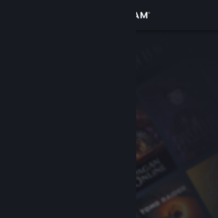
Đăng nhập
Cửa hàng
Cộng đồng
Thông tin
Hỗ trợ
Thay đổi ngôn ngữ
Cài ứng dụng Steam di động
Xem web cho desktop