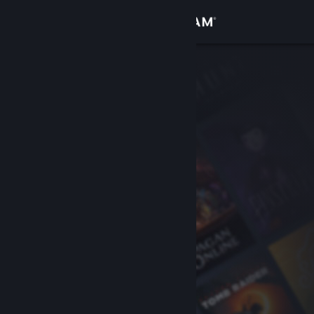
Đăng nhập
Cửa hàng
Cộng đồng
Thông tin
Hỗ trợ
Thay đổi ngôn ngữ
Cài ứng dụng Steam di động
Xem web cho desktop