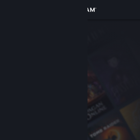
Đăng nhập
Cửa hàng
Cộng đồng
Thông tin
Hỗ trợ
Thay đổi ngôn ngữ
Cài ứng dụng Steam di động
Xem web cho desktop