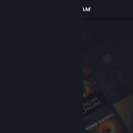
Đăng nhập
Cửa hàng
Cộng đồng
Thông tin
Hỗ trợ
Thay đổi ngôn ngữ
Cài ứng dụng Steam di động
Xem web cho desktop