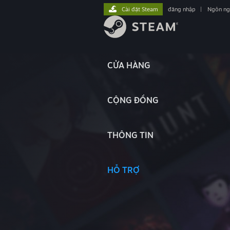
Cài đặt Steam
đăng nhập
|
Ngôn n
CỬA HÀNG
CỘNG ĐỒNG
THÔNG TIN
HỖ TRỢ