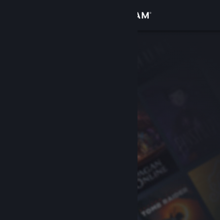
Đăng nhập
Cửa hàng
Cộng đồng
Thông tin
Hỗ trợ
Thay đổi ngôn ngữ
Cài ứng dụng Steam di động
Xem web cho desktop