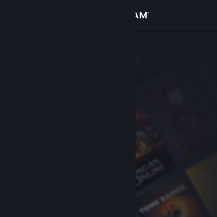
Đăng nhập
Cửa hàng
Cộng đồng
Thông tin
Hỗ trợ
Thay đổi ngôn ngữ
Cài ứng dụng Steam di động
Xem web cho desktop