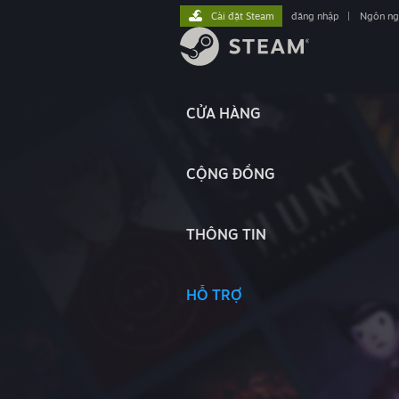
Cài đặt Steam
đăng nhập
|
Ngôn n
CỬA HÀNG
CỘNG ĐỒNG
THÔNG TIN
HỖ TRỢ