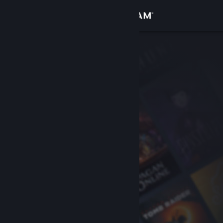
Đăng nhập
Cửa hàng
Cộng đồng
Thông tin
Hỗ trợ
Thay đổi ngôn ngữ
Cài ứng dụng Steam di động
Xem web cho desktop