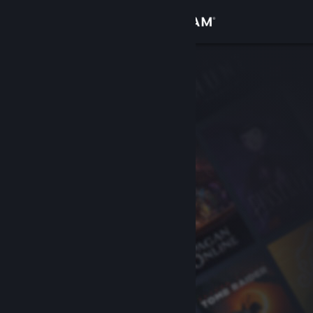
Đăng nhập
Cửa hàng
Cộng đồng
Thông tin
Hỗ trợ
Thay đổi ngôn ngữ
Cài ứng dụng Steam di động
Xem web cho desktop