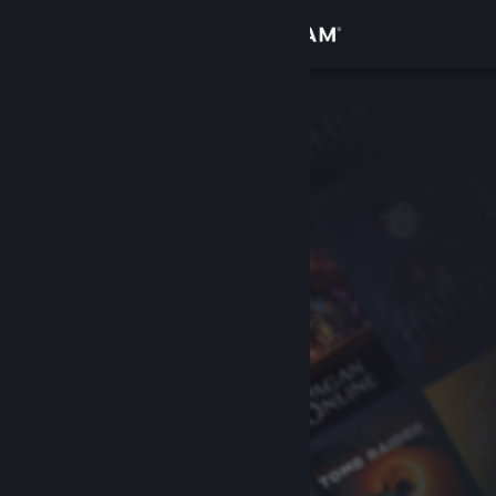
Đăng nhập
Cửa hàng
Cộng đồng
Thông tin
Hỗ trợ
Thay đổi ngôn ngữ
Cài ứng dụng Steam di động
Xem web cho desktop