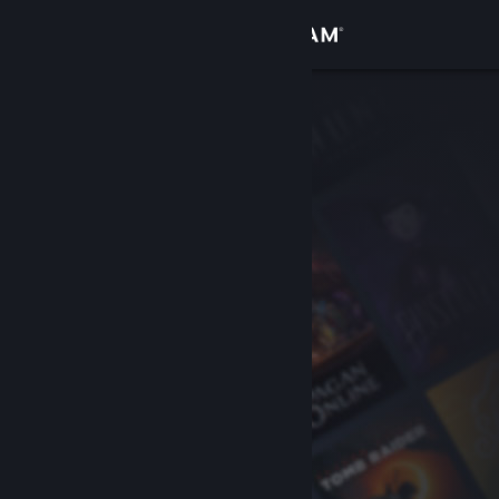
Đăng nhập
Cửa hàng
Cộng đồng
Thông tin
Hỗ trợ
Thay đổi ngôn ngữ
Cài ứng dụng Steam di động
Xem web cho desktop