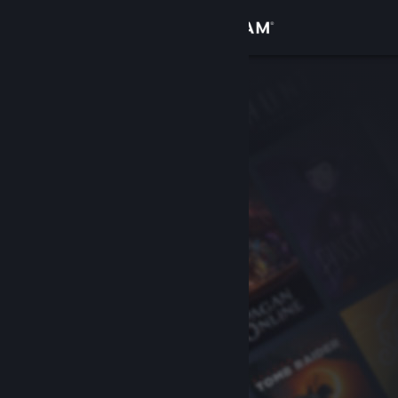
Đăng nhập
Cửa hàng
Cộng đồng
Thông tin
Hỗ trợ
Thay đổi ngôn ngữ
Cài ứng dụng Steam di động
Xem web cho desktop