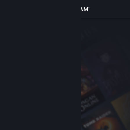
Đăng nhập
Cửa hàng
Cộng đồng
Thông tin
Hỗ trợ
Thay đổi ngôn ngữ
Cài ứng dụng Steam di động
Xem web cho desktop