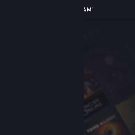
Đăng nhập
Cửa hàng
Cộng đồng
Thông tin
Hỗ trợ
Thay đổi ngôn ngữ
Cài ứng dụng Steam di động
Xem web cho desktop