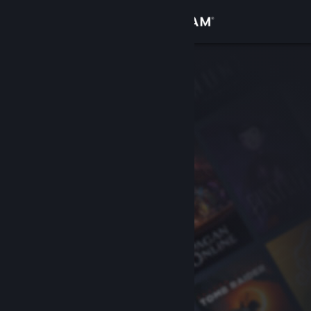
Đăng nhập
Cửa hàng
Cộng đồng
Thông tin
Hỗ trợ
Thay đổi ngôn ngữ
Cài ứng dụng Steam di động
Xem web cho desktop