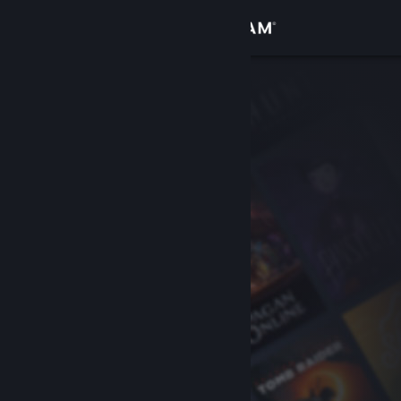
Đăng nhập
Cửa hàng
Cộng đồng
Thông tin
Hỗ trợ
Thay đổi ngôn ngữ
Cài ứng dụng Steam di động
Xem web cho desktop