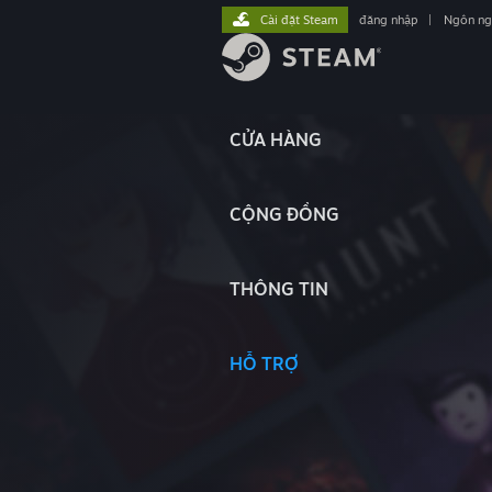
Cài đặt Steam
đăng nhập
|
Ngôn n
CỬA HÀNG
CỘNG ĐỒNG
THÔNG TIN
HỖ TRỢ