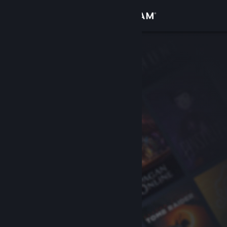
Đăng nhập
Cửa hàng
Cộng đồng
Thông tin
Hỗ trợ
Thay đổi ngôn ngữ
Cài ứng dụng Steam di động
Xem web cho desktop