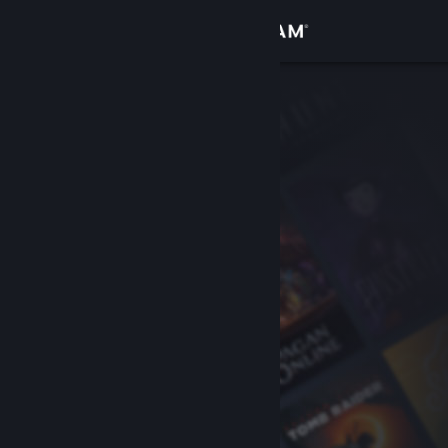
Đăng nhập
Cửa hàng
Cộng đồng
Thông tin
Hỗ trợ
Thay đổi ngôn ngữ
Cài ứng dụng Steam di động
Xem web cho desktop