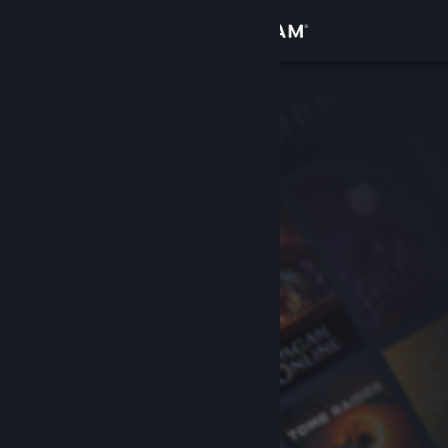
Đăng nhập
Cửa hàng
Cộng đồng
Thông tin
Hỗ trợ
Thay đổi ngôn ngữ
Cài ứng dụng Steam di động
Xem web cho desktop