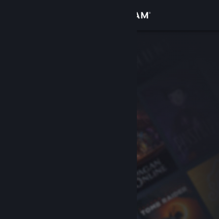
Đăng nhập
Cửa hàng
Cộng đồng
Thông tin
Hỗ trợ
Thay đổi ngôn ngữ
Cài ứng dụng Steam di động
Xem web cho desktop