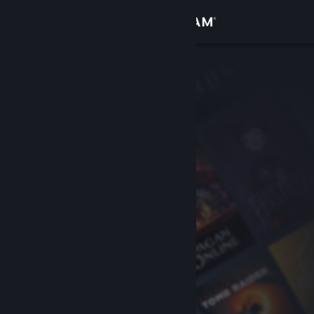
Đăng nhập
Cửa hàng
Cộng đồng
Thông tin
Hỗ trợ
Thay đổi ngôn ngữ
Cài ứng dụng Steam di động
Xem web cho desktop