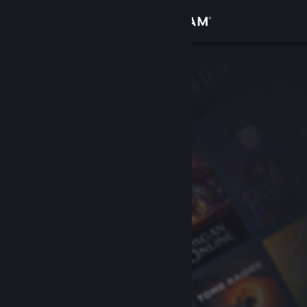
Đăng nhập
Cửa hàng
Cộng đồng
Thông tin
Hỗ trợ
Thay đổi ngôn ngữ
Cài ứng dụng Steam di động
Xem web cho desktop