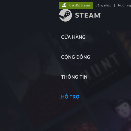
Cài đặt Steam
đăng nhập
|
Ngôn n
CỬA HÀNG
CỘNG ĐỒNG
THÔNG TIN
HỖ TRỢ