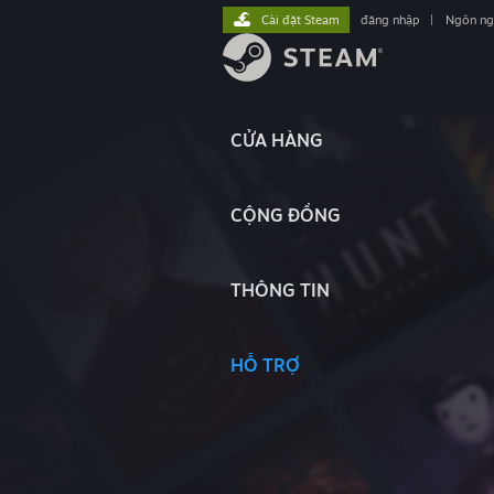
Cài đặt Steam
đăng nhập
|
Ngôn n
CỬA HÀNG
CỘNG ĐỒNG
THÔNG TIN
HỖ TRỢ