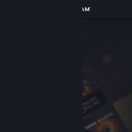
Đăng nhập
Cửa hàng
Cộng đồng
Thông tin
Hỗ trợ
Thay đổi ngôn ngữ
Cài ứng dụng Steam di động
Xem web cho desktop