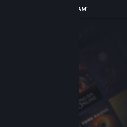
Đăng nhập
Cửa hàng
Cộng đồng
Thông tin
Hỗ trợ
Thay đổi ngôn ngữ
Cài ứng dụng Steam di động
Xem web cho desktop