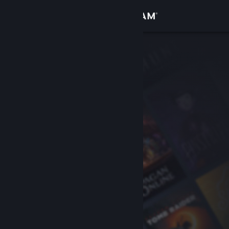
Đăng nhập
Cửa hàng
Cộng đồng
Thông tin
Hỗ trợ
Thay đổi ngôn ngữ
Cài ứng dụng Steam di động
Xem web cho desktop