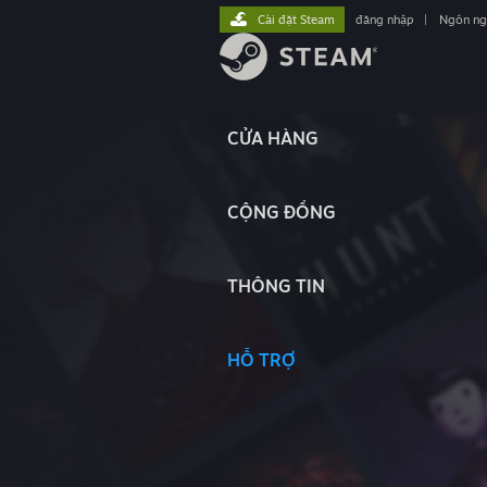
Cài đặt Steam
đăng nhập
|
Ngôn n
CỬA HÀNG
CỘNG ĐỒNG
THÔNG TIN
HỖ TRỢ