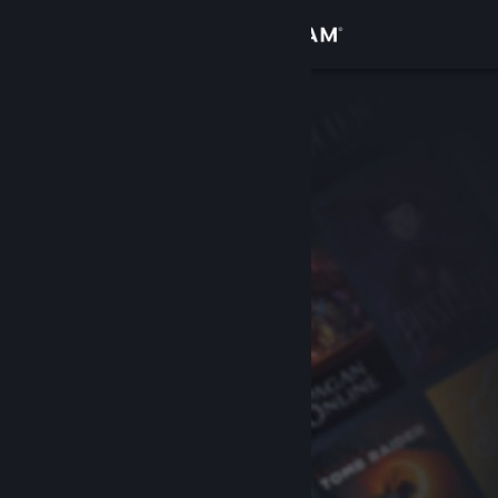
Đăng nhập
Cửa hàng
Cộng đồng
Thông tin
Hỗ trợ
Thay đổi ngôn ngữ
Cài ứng dụng Steam di động
Xem web cho desktop