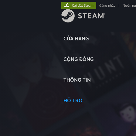
Cài đặt Steam
đăng nhập
|
Ngôn n
CỬA HÀNG
CỘNG ĐỒNG
THÔNG TIN
HỖ TRỢ