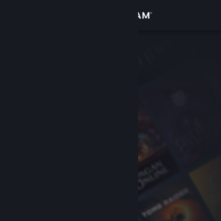
Đăng nhập
Cửa hàng
Cộng đồng
Thông tin
Hỗ trợ
Thay đổi ngôn ngữ
Cài ứng dụng Steam di động
Xem web cho desktop