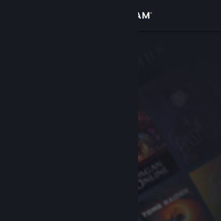
Đăng nhập
Cửa hàng
Cộng đồng
Thông tin
Hỗ trợ
Thay đổi ngôn ngữ
Cài ứng dụng Steam di động
Xem web cho desktop