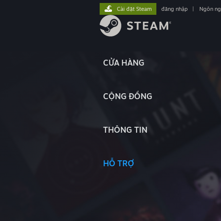
Cài đặt Steam
đăng nhập
|
Ngôn n
CỬA HÀNG
CỘNG ĐỒNG
THÔNG TIN
HỖ TRỢ