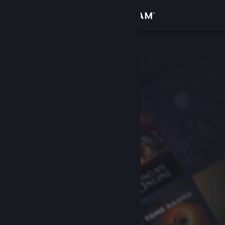
Đăng nhập
Cửa hàng
Cộng đồng
Thông tin
Hỗ trợ
Thay đổi ngôn ngữ
Cài ứng dụng Steam di động
Xem web cho desktop