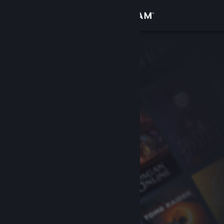
Đăng nhập
Cửa hàng
Cộng đồng
Thông tin
Hỗ trợ
Thay đổi ngôn ngữ
Cài ứng dụng Steam di động
Xem web cho desktop