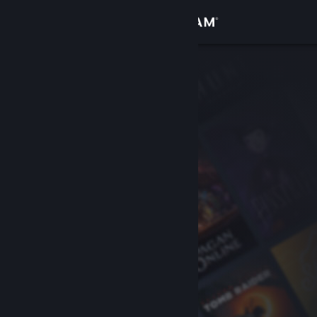
Đăng nhập
Cửa hàng
Cộng đồng
Thông tin
Hỗ trợ
Thay đổi ngôn ngữ
Cài ứng dụng Steam di động
Xem web cho desktop