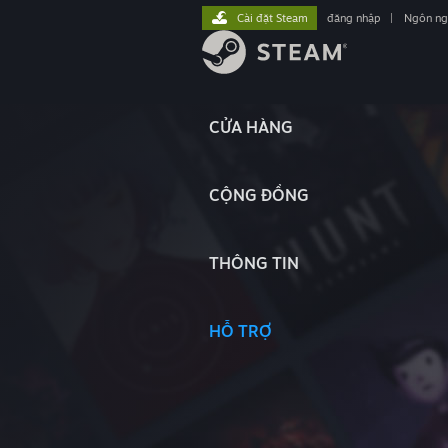
Cài đặt Steam
đăng nhập
|
Ngôn n
CỬA HÀNG
CỘNG ĐỒNG
THÔNG TIN
HỖ TRỢ