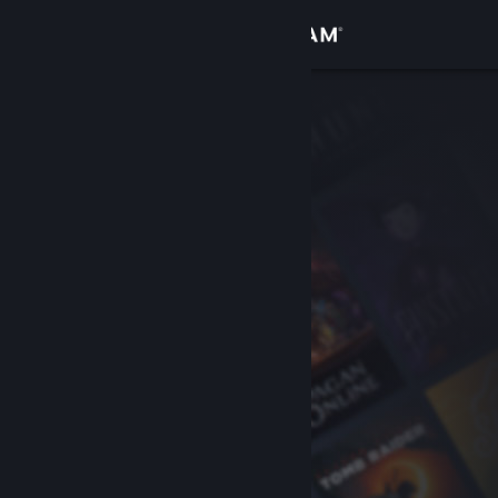
Đăng nhập
Cửa hàng
Cộng đồng
Thông tin
Hỗ trợ
Thay đổi ngôn ngữ
Cài ứng dụng Steam di động
Xem web cho desktop