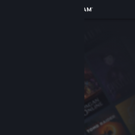
Đăng nhập
Cửa hàng
Cộng đồng
Thông tin
Hỗ trợ
Thay đổi ngôn ngữ
Cài ứng dụng Steam di động
Xem web cho desktop