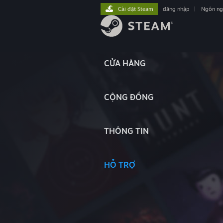
Cài đặt Steam
đăng nhập
|
Ngôn n
CỬA HÀNG
CỘNG ĐỒNG
THÔNG TIN
HỖ TRỢ