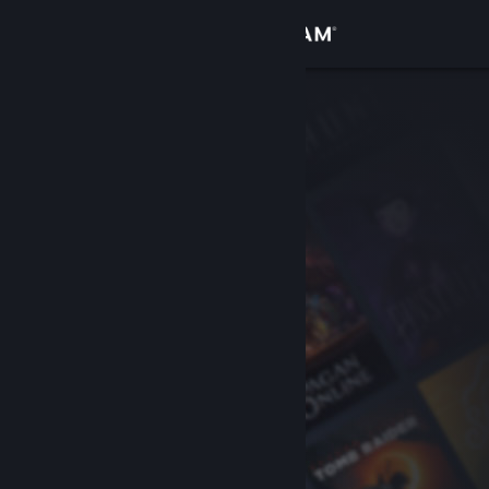
Đăng nhập
Cửa hàng
Cộng đồng
Thông tin
Hỗ trợ
Thay đổi ngôn ngữ
Cài ứng dụng Steam di động
Xem web cho desktop