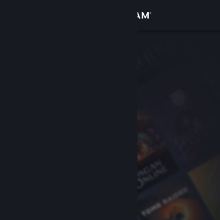
Đăng nhập
Cửa hàng
Cộng đồng
Thông tin
Hỗ trợ
Thay đổi ngôn ngữ
Cài ứng dụng Steam di động
Xem web cho desktop