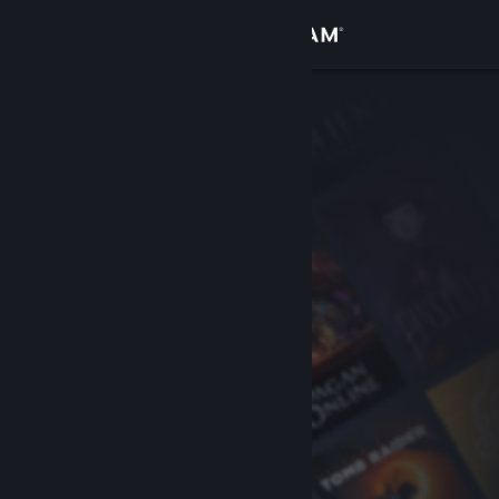
Đăng nhập
Cửa hàng
Cộng đồng
Thông tin
Hỗ trợ
Thay đổi ngôn ngữ
Cài ứng dụng Steam di động
Xem web cho desktop