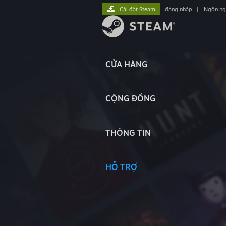
Cài đặt Steam
đăng nhập
|
Ngôn n
CỬA HÀNG
CỘNG ĐỒNG
THÔNG TIN
HỖ TRỢ